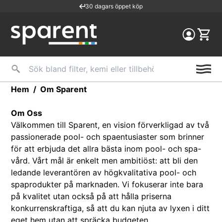
30 dagars öppet köp
Fri leverans över 499kr
Snabba leveranser
Hem
/
Om Sparent
Om Oss
Välkommen till Sparent, en vision förverkligad av två
passionerade pool- och spaentusiaster som brinner
för att erbjuda det allra bästa inom pool- och spa-
vård. Vårt mål är enkelt men ambitiöst: att bli den
ledande leverantören av högkvalitativa pool- och
spaprodukter på marknaden. Vi fokuserar inte bara
på kvalitet utan också på att hålla priserna
konkurrenskraftiga, så att du kan njuta av lyxen i ditt
eget hem utan att spräcka budgeten.